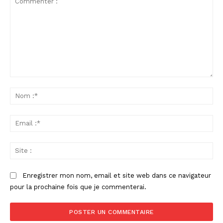
Commenter
:
No
:*
Ema
:*
Sit
:
Enregistrer mon nom, email et site web dans ce navigateur
pour la prochaine fois que je commenterai.