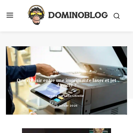
INFORMATIQUE
Que choisir entre une imprimante laser et jet
d’encre ?
Posté par
Léon Léveillé
2 janvier 2025