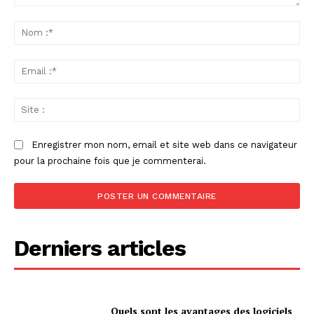
Commenter
:
No
:*
Ema
:*
Sit
:
Enregistrer mon nom, email et site web dans ce navigateur
pour la prochaine fois que je commenterai.
Derniers articles
Quels sont les avantages des logiciels