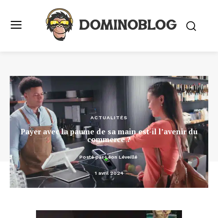
ACTUALITÉS
Payer avec la paume de sa main est-il l’avenir du
commerce ?
Posté par
Léon Léveillé
1 avril 2024