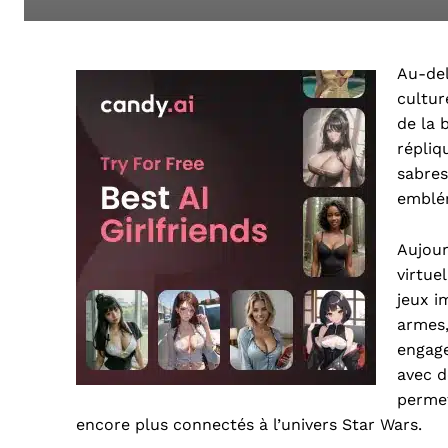
Au-del
cultur
de la 
répliq
sabres
emblém
Aujour
virtue
jeux i
armes,
engage
avec d
permet
encore plus connectés à l’univers Star Wars.