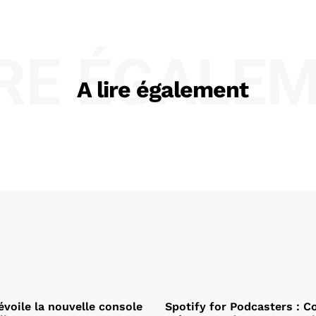
IRE ÉGALE
A lire également
évoile la nouvelle console
Spotify for Podcasters : 