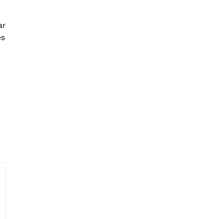
ar
es