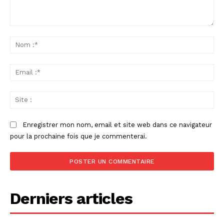
Commenter
:
No
:*
Ema
:*
Sit
:
Enregistrer mon nom, email et site web dans ce navigateur
pour la prochaine fois que je commenterai.
Derniers articles