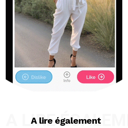
A LIRE ÉGALE
A lire également