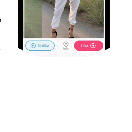
r
r
e
s