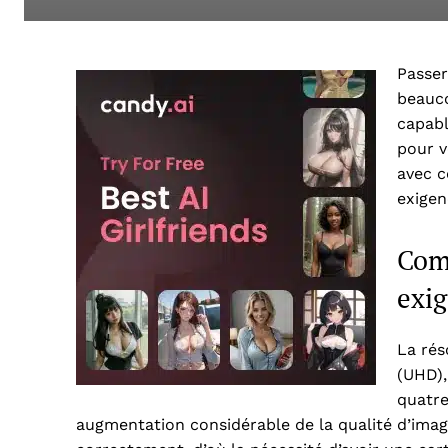
Passer
beauco
capabl
pour v
avec c
exigen
Comp
exi
La rés
(UHD),
quatre
augmentation considérable de la qualité d’ima