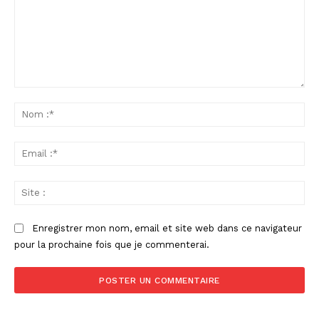
Commenter
:
No
:*
Ema
:*
Sit
:
Enregistrer mon nom, email et site web dans ce navigateur
pour la prochaine fois que je commenterai.