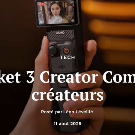
TECH
et 3 Creator Com
créateurs
Posté par
Léon Léveillé
11 août 2025