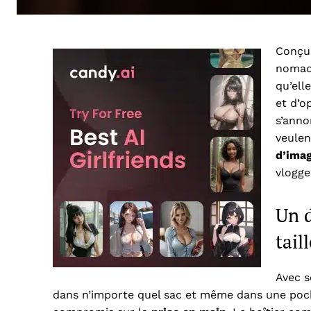
Conçue
nomad
qu’ell
et d’o
s’anno
veulen
d’ima
vlogge
Un 
tail
Avec 
dans n’importe quel sac et même dans une poche