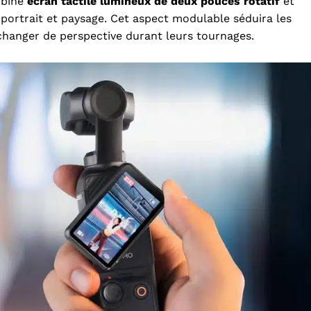
mbine
écran tactile lumineux de deux pouces rotatif
et
rtrait et paysage. Cet aspect modulable séduira les
hanger de perspective durant leurs tournages.